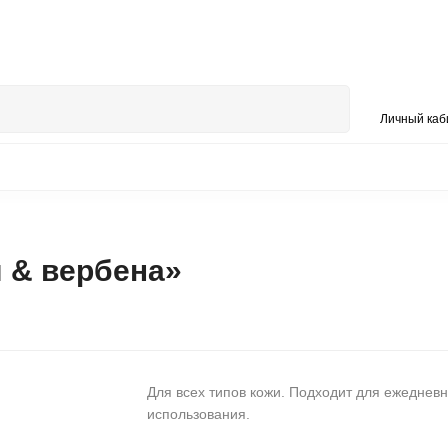
О проекте
Контакты
Личный каб
П
УШКИ
ОДЕЖДА
РЮКЗАКИ И СУМКИ
БАНЯ
 & вербена»
Для всех типов кожи. Подходит для ежедневн
использования.