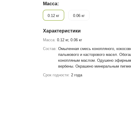
Масса:
0.12 кг
0.06 кг
Характеристики
Масса:
0.12 кг, 0.06 кг
Состав:
Омыленная смесь конопляного, кокосово
пальмового и касторового масел. Обог
конопляным маслом. Одушено эфирны
вербены. Окрашено минеральным пигме
Срок годности:
2 года