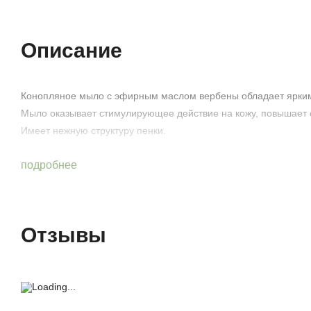
Описание
Конопляное мыло с эфирным маслом вербены обладает ярки
Мыло оказывает стимулирующее действие на кожу, повышает е
Имеет нежную структуру пенки.
подробнее
Отзывы