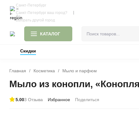
Санкт-Петербург
✖
Доставка и оплата
Блог
Санкт-Петербург ваш город?
Да
Выбрать другой город
КАТАЛОГ
Скидки
ИДЕИ ДЛЯ ПОДАРКОВ
ОДЕЯЛА И ПОД
ПРОЧЕЕ
Главная
/
Косметика
/
Мыло и парфюм
Мыло из конопли, «Конопля
5.00
3 Отзыва
Избранное
Поделиться