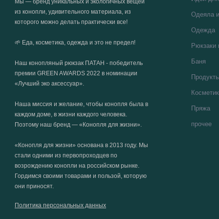
Мы — бренд уникальных и экологичных вещей
из конопли, удивительного материала, из
Одеяла и
которого можно делать практически все!
Одежда
🌱 Еда, косметика, одежда и это не предел!
Рюкзаки 
Баня
Наш конопляный рюкзак ПАТАН - победитель
премии GREEN AWARDS 2022 в номинации
Продукт
«Лучший эко аксессуар».
Косметик
Наша миссия и желание, чтобы конопля была в
Пряжа
каждом доме, в жизни каждого человека.
прочее
Поэтому наш бренд — «Конопля для жизни».
«Конопля для жизни» основана в 2013 году. Мы
стали одними из первопроходцев по
возрождению конопли на российском рынке.
Гордимся своими товарами и пользой, которую
они приносят.
Политика персональных данных