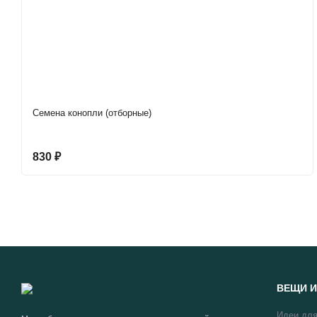
Семена конопли (отборные)
830
₽
ВЕЩИ И
Идеи для