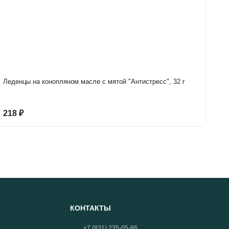
Леденцы на конопляном масле с мятой "Антистресс", 32 г
Мы
218
₽
4
КОНТАКТЫ
+7 (831) 235-05-86