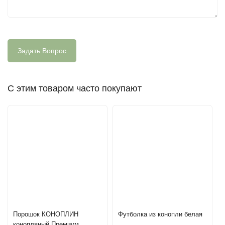
сорбиновая кислота, экстракт бамбука, комплекс натурального
увлажняющего фактора и аминокислот, 3-O-этил-L-
аскорбиновая кислота, глюкозил геспердин, витамин F,
витамин Е, алкилактат, молочная кислота, отдушка, янтарная
кислота
С этим товаром часто покупают
Порошок КОНОПЛИН
Футболка из конопли белая
конопляный Премиум