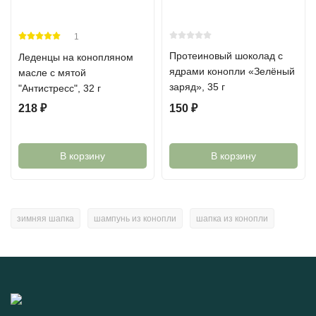
1
Протеиновый шоколад с
Леденцы на конопляном
ядрами конопли «Зелёный
масле с мятой
заряд», 35 г
"Антистресс", 32 г
218
₽
150
₽
В корзину
В корзину
зимняя шапка
шампунь из конопли
шапка из конопли