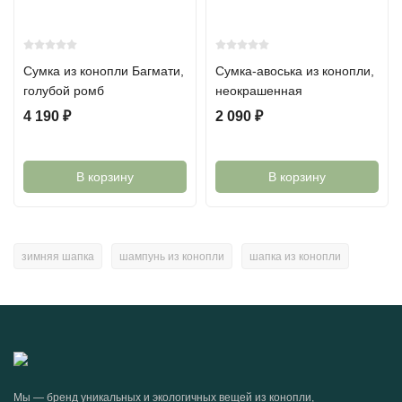
Сумка из конопли Багмати,
Сумка-авоська из конопли,
голубой ромб
неокрашенная
4 190
₽
2 090
₽
В корзину
В корзину
зимняя шапка
шампунь из конопли
шапка из конопли
Мы — бренд уникальных и экологичных вещей из конопли,