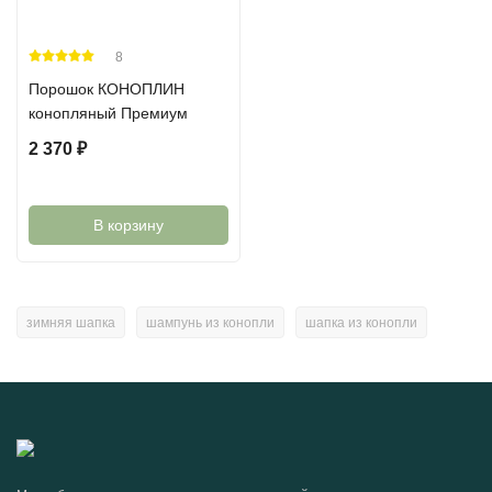
8
Порошок КОНОПЛИН
конопляный Премиум
2 370
₽
В корзину
зимняя шапка
шампунь из конопли
шапка из конопли