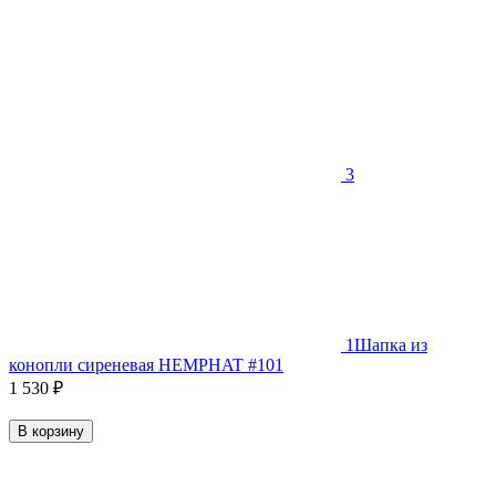
3
1
Шапка из
конопли сиреневая HEMPHAT #101
1 530
₽
В корзину