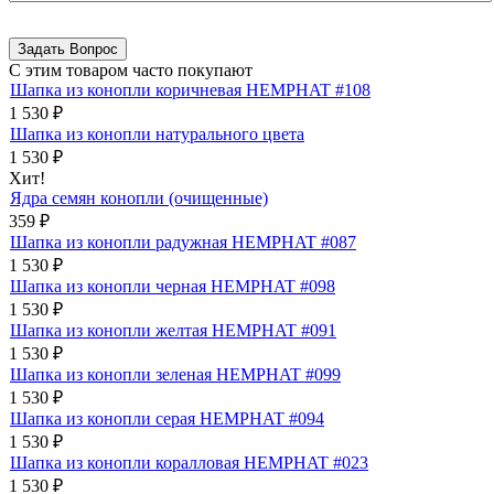
С этим товаром часто покупают
Шапка из конопли коричневая HEMPHAT #108
1 530
₽
Шапка из конопли натурального цвета
1 530
₽
Хит!
Ядра семян конопли (очищенные)
359
₽
Шапка из конопли радужная HEMPHAT #087
1 530
₽
Шапка из конопли черная HEMPHAT #098
1 530
₽
Шапка из конопли желтая HEMPHAT #091
1 530
₽
Шапка из конопли зеленая HEMPHAT #099
1 530
₽
Шапка из конопли серая HEMPHAT #094
1 530
₽
Шапка из конопли коралловая HEMPHAT #023
1 530
₽