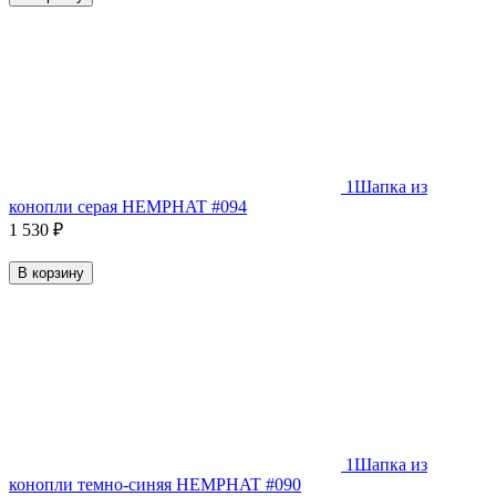
1
Шапка из
конопли серая HEMPHAT #094
1 530
₽
В корзину
1
Шапка из
конопли темно-синяя HEMPHAT #090