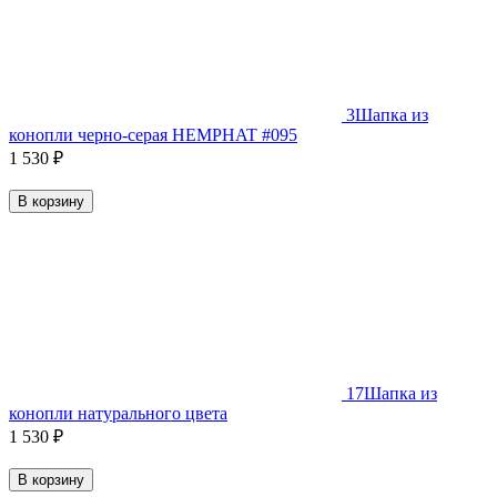
3
Шапка из
конопли черно-серая HEMPHAT #095
1 530
₽
В корзину
17
Шапка из
конопли натурального цвета
1 530
₽
В корзину