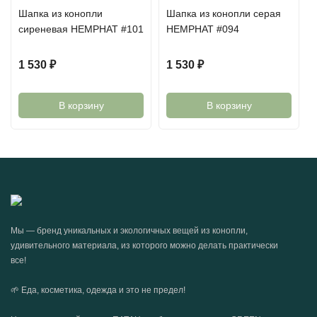
Шапка из конопли
Шапка из конопли серая
сиреневая HEMPHAT #101
HEMPHAT #094
1 530
₽
1 530
₽
В корзину
В корзину
Мы — бренд уникальных и экологичных вещей из конопли,
удивительного материала, из которого можно делать практически
все!
🌱 Еда, косметика, одежда и это не предел!