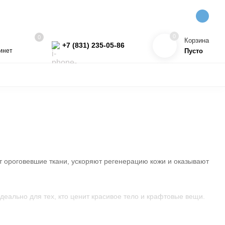
0
0
Корзина
+7 (831) 235-05-86
инет
Пусто
УКТЫ
КОСМЕТИКА
ПРЯЖА
ПРОЧЕЕ
ХИТ!
т ороговевшие ткани, ускоряют регенерацию кожи и оказывают
еально для тех, кто ценит красивое тело и крафтовые вещи.