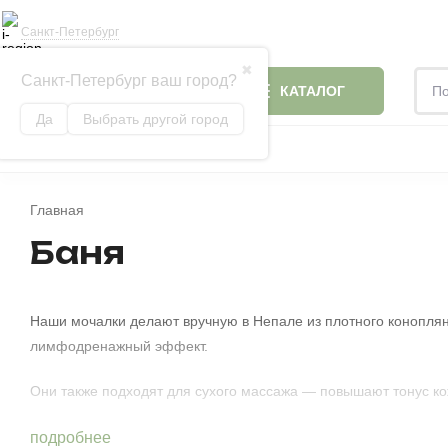
Доставка и оплата
Блог
О проекте
Санкт-Петербург
✖
Санкт-Петербург ваш город?
КАТАЛОГ
Да
Выбрать другой город
Скидки
ИДЕИ ДЛЯ ПОДАРКОВ
ОДЕЯЛА И ПОДУШК
Главная
Баня
Наши мочалки делают вручную в Непале из плотного коноплян
лимфодренажный эффект.
Они также подходят для сухого массажа — повышают тонус ко
подробнее