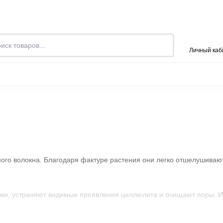
Контакты
Личный каб
ПРОД
И
ОДЕЖДА
РЮКЗАКИ И СУМКИ
БАНЯ
ого волокна. Благодаря фактуре растения они легко отшелушиваю
жи, устраняют видимые проявления целлюлита и очищают поры. Ид