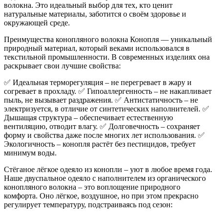
волокна. Это идеальный выбор для тех, кто ценит
натуральные материалы, заботится о своём здоровье и
окружающей среде.
Преимущества конопляного волокна Конопля — уникальный
природный материал, который веками использовался в
текстильной промышленности. В современных изделиях она
раскрывает свои лучшие свойства:
✅ Идеальная терморегуляция – не перегревает в жару и
согревает в прохладу. ✅ Гипоаллергенность – не накапливает
пыль, не вызывает раздражения. ✅ Антистатичность – не
электризуется, в отличие от синтетических наполнителей. ✅
Дышащая структура – обеспечивает естественную
вентиляцию, отводит влагу. ✅ Долговечность – сохраняет
форму и свойства даже после многих лет использования. ✅
Экологичность – конопля растёт без пестицидов, требует
минимум воды.
Стёганое лёгкое одеяло из конопли – уют в любое время года.
Наше двуспальное одеяло с наполнителем из органического
конопляного волокна – это воплощение природного
комфорта. Оно лёгкое, воздушное, но при этом прекрасно
регулирует температуру, подстраиваясь под сезон: