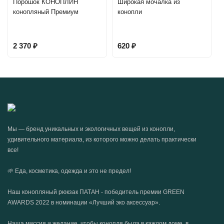
Порошок КОНОПЛИН
Придает коже молодость и сияние.
Широкая мочалка из
конопляный Премиум
конопли
ПОЛНЫЙ СОСТАВ:
вода, цетеариловый спирт, глицерин, масло конопли, масло
2 370
₽
620
₽
оливы, алкилмалат, алкиллактат, масло рисовых отрубей,
шаромикс EG10, гель алоэ вера, цетеарил глюкозид, комплекс
натурального увлажняющего фактора и аминокислот, альгинат
натрия, витамин Е, парфюмерная композиция, молочная
кислота, Д-пантенол, янтарная кислота, гиалуронат натрия.
Мы — бренд уникальных и экологичных вещей из конопли,
удивительного материала, из которого можно делать практически
все!
🌱 Еда, косметика, одежда и это не предел!
Наш конопляный рюкзак ПАТАН - победитель премии GREEN
AWARDS 2022 в номинации «Лучший эко аксессуар».
Наша миссия и желание, чтобы конопля была в каждом доме, в