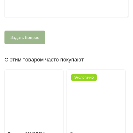
противовоспалительный эффект, хорошо увлажняет -
коже.
Важно! Конопляное масло является хорошим транспортом
для всех жирорастворимых компонентов, улучшает их
проникновение в кожу и усиливает эффект
ПРЕИМУЩЕСТВА:
С этим товаром часто покупают
Эффективное глубокое питание и увлажнение;
Быстро впитывается, не оставляя следов на одежде;
Экологично
Пролонгированное действие;
Тонизирует кожу, придавая ей эластичность;
Антиоксидантное действие;
Оказывает противовоспалительное и успокаивающее
действие на кожу;