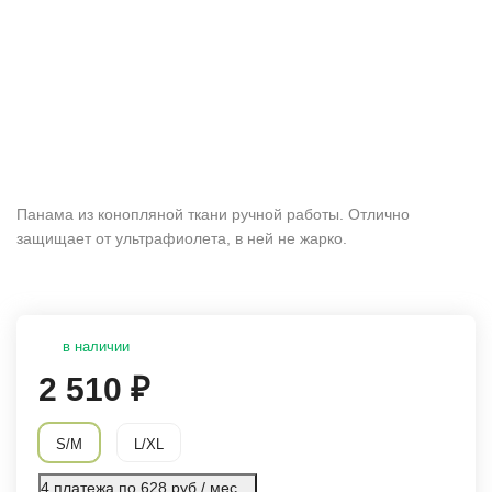
Панама из конопляной ткани ручной работы. Отлично
защищает от ультрафиолета, в ней не жарко.
в наличии
2 510
₽
S/M
L/XL
4 платежа по 628 руб / мес