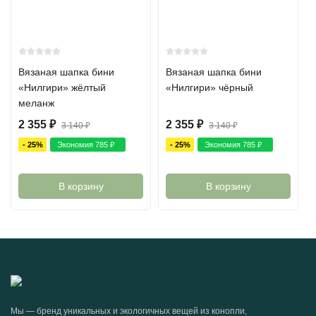
Вязаная шапка бини
Вязаная шапка бини
«Нилгири» жёлтый
«Нилгири» чёрный
меланж
2 355
₽
2 355
₽
3 140
₽
3 140
₽
- 25%
Экономия
785
₽
- 25%
Экономия
785
₽
В корзину
В корзину
Мы — бренд уникальных и экологичных вещей из конопли,