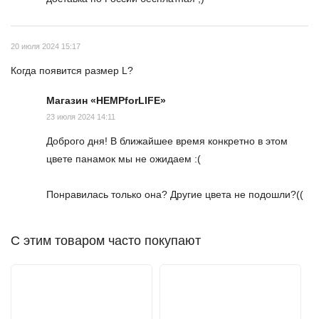
Состав:
20 июля 2024 15:17
Верх - 50% конопля 50% лен
Подкладка 100% хлопок
Когда появится размер L?
Рекомендации по уходу
Магазин «HEMPforLIFE»
Ручная стирка 30°C
23 июля 2024 14:11
Сушка в горизонтальной плоскости в расправленном
Доброго дня! В ближайшее время конкретно в этом
состоянии
цвете панамок мы не ожидаем :(
Производство
Понравилась только она? Другие цвета не подошли?((
Сделано в Непале.
С этим товаром часто покупают