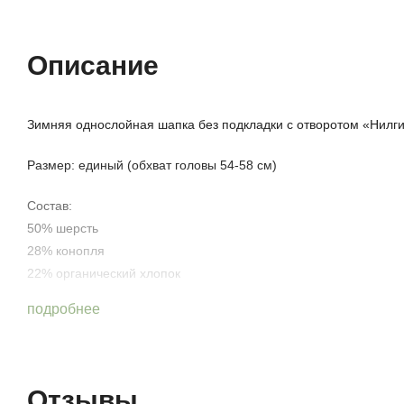
Описание
Зимняя однослойная шапка без подкладки с отворотом «Нилг
Размер: единый (обхват головы 54-58 см)
Состав:
50% шерсть
28% конопля
22% органический хлопок
подробнее
Конопляная шапка с шерстью позволяет сохранять оптимальну
Стильная, удобная и практичная шапка из конопли для холодн
Отзывы