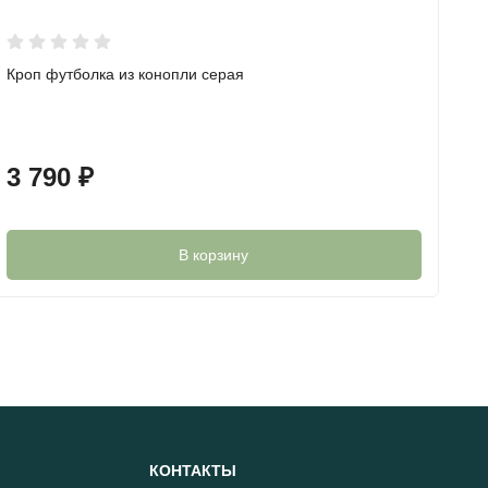
Кроп футболка из конопли серая
С
3 790
₽
1
В корзину
КОНТАКТЫ