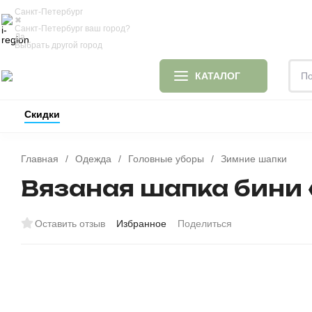
Санкт-Петербург
✖
Доставка и оплата
Блог
О
Санкт-Петербург ваш город?
Да
Выбрать другой город
КАТАЛОГ
Скидки
ИДЕИ ДЛЯ ПОДАРКОВ
ОДЕЯЛА И ПОДУШК
Главная
/
Одежда
/
Головные уборы
/
Зимние шапки
Вязаная шапка бини 
Оставить отзыв
Избранное
Поделиться