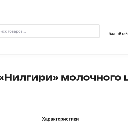
 проекте
Контакты
Личный каб
ПРОД
И
ОДЕЖДА
РЮКЗАКИ И СУМКИ
БАНЯ
«Нилгири» молочного 
Характеристики