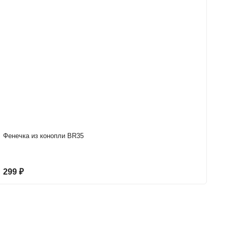
Фенечка из конопли BR35
Яд
299
₽
3