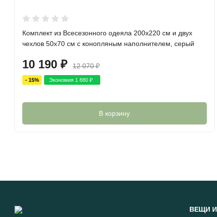
Комплект из Всесезонного одеяла 200х220 см и двух
чехлов 50х70 см с конопляным наполнителем, серый
10 190
₽
12 070
₽
- 15%
Экономия
1 880
₽
В корзину
ВЕЩИ И