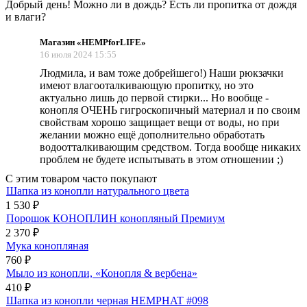
Добрый день! Можно ли в дождь? Есть ли пропитка от дождя
и влаги?
Магазин «HEMPforLIFE»
16 июля 2024 15:55
Людмила, и вам тоже добрейшего!) Наши рюкзачки
имеют влагооталкивающую пропитку, но это
актуально лишь до первой стирки... Но вообще -
конопля ОЧЕНЬ гигроскопичный материал и по своим
свойствам хорошо защищает вещи от воды, но при
желании можно ещё дополнительно обработать
водоотталкивающим средством. Тогда вообще никаких
проблем не будете испытывать в этом отношении ;)
С этим товаром часто покупают
Шапка из конопли натурального цвета
1 530
₽
Порошок КОНОПЛИН конопляный Премиум
2 370
₽
Мука конопляная
760
₽
Мыло из конопли, «Конопля & вербена»
410
₽
Шапка из конопли черная HEMPHAT #098