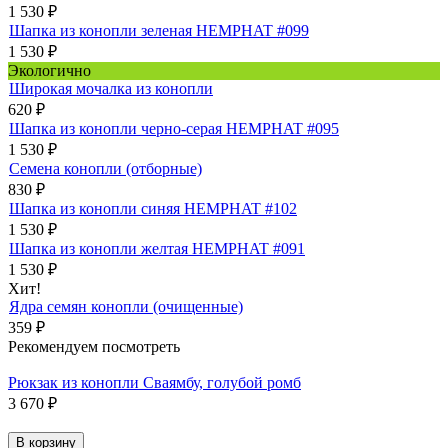
1 530
₽
Шапка из конопли зеленая HEMPHAT #099
1 530
₽
Экологично
Широкая мочалка из конопли
620
₽
Шапка из конопли черно-серая HEMPHAT #095
1 530
₽
Семена конопли (отборные)
830
₽
Шапка из конопли синяя HEMPHAT #102
1 530
₽
Шапка из конопли желтая HEMPHAT #091
1 530
₽
Хит!
Ядра семян конопли (очищенные)
359
₽
Рекомендуем посмотреть
Рюкзак из конопли Сваямбу, голубой ромб
3 670
₽
В корзину