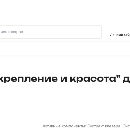
 проекте
Контакты
Личный каб
ПРОД
И
ОДЕЖДА
РЮКЗАКИ И СУМКИ
БАНЯ
репление и красота" дл
Активные компоненты: Экстракт клевера, Экс