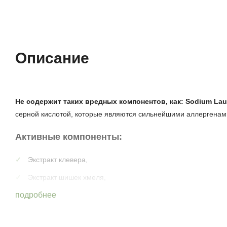
Описание
Не содержит таких вредных компонентов, как:
Sodium Laur
серной кислотой, которые являются сильнейшими аллергенам
Активные компоненты:
Экстракт клевера,
Экстракт шишек хмеля,
подробнее
Экстракт мелиссы,
Масло конопляное,