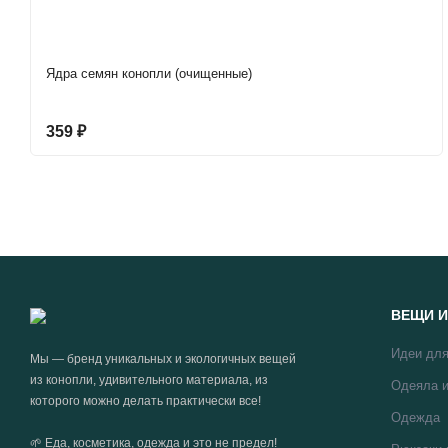
Ядра семян конопли (очищенные)
359
₽
ВЕЩИ И
Идеи для
Мы — бренд уникальных и экологичных вещей
из конопли, удивительного материала, из
Одеяла и
которого можно делать практически все!
Одежда
🌱 Еда, косметика, одежда и это не предел!