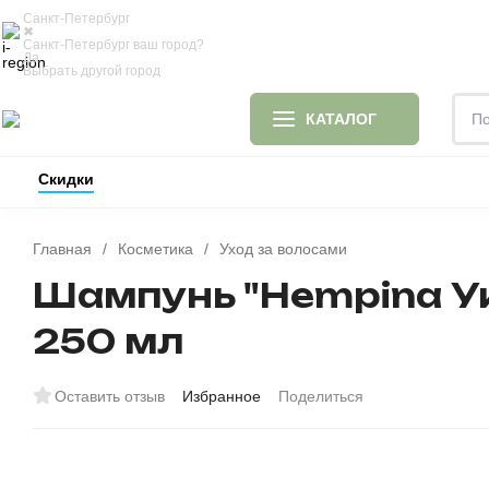
Санкт-Петербург
✖
Доставка и оплата
Блог
О
Санкт-Петербург ваш город?
Да
Выбрать другой город
КАТАЛОГ
Скидки
ИДЕИ ДЛЯ ПОДАРКОВ
ОДЕЯЛА И ПОДУШК
Главная
/
Косметика
/
Уход за волосами
Шампунь "Hempina Ук
250 мл
Оставить отзыв
Избранное
Поделиться