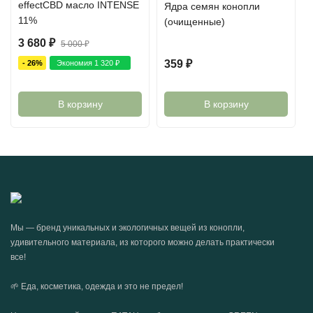
effectСBD масло INTENSE
Ядра семян конопли
11%
(очищенные)
3 680
₽
5 000
₽
359
₽
- 26%
Экономия
1 320
₽
В корзину
В корзину
Мы — бренд уникальных и экологичных вещей из конопли,
удивительного материала, из которого можно делать практически
все!
🌱 Еда, косметика, одежда и это не предел!