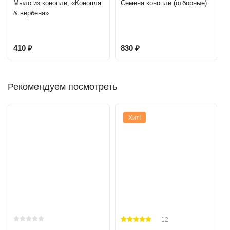
Мыло из конопли, «Конопля
Семена конопли (отборные)
витаминами и обеспечивает до 50% их общей суточной
& вербена»
потребности.
Семена мака
богаты магнием и ферментами (диастаза,
410
₽
830
₽
липаза). Поэтому конопляная каша с маком усваивается
наиболее полно и легко, быстро восстанавливает силы.
Каша готовится без кипячения. Подходит вегетарианцам и
Рекомендуем посмотреть
сыроедам.
Конопляную кашу можно готовить не только на воде, но и
Хит!
на молоке, кефире.
Подходит вегетарианцам, сыроедам и тем, кто худеет
БЕЗ КАННАБИНОИДОВ
БЕЗ ГМО
12