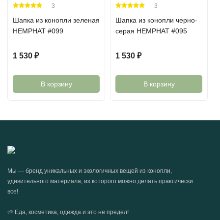
3
3
Шапка из конопли зеленая
Шапка из конопли черно-
HEMPHAT #099
серая HEMPHAT #095
1 530
₽
1 530
₽
В корзину
В корзину
Мы — бренд уникальных и экологичных вещей из конопли,
удивительного материала, из которого можно делать практически
все!
🌱 Еда, косметика, одежда и это не предел!