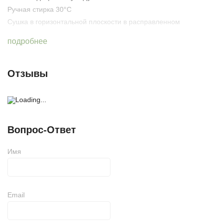
Ручная стирка 30°C
Сушка в горизонтальной плоскости в расправленном
состоянии
подробнее
Производство
Непал - ручная работа
Отзывы
Вопрос-Ответ
Имя
Email