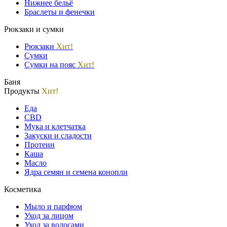
Нижнее бельё
Браслеты и фенечки
Рюкзаки и сумки
Рюкзаки
Хит!
Сумки
Сумки на пояс
Хит!
Баня
Продукты
Хит!
Еда
CBD
Мука и клетчатка
Закуски и сладости
Протеин
Каша
Масло
Ядра семян и семена конопли
Косметика
Мыло и парфюм
Уход за лицом
Уход за волосами